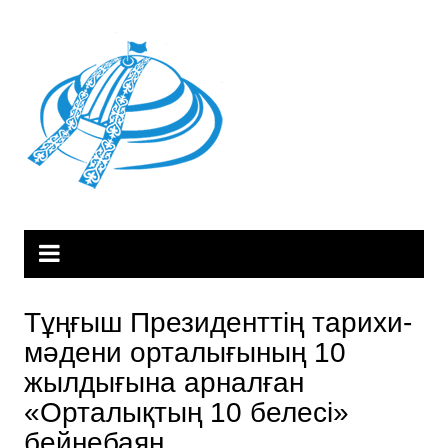
Skip
to
content
Тұңғыш Президенттің тарихи-
мәдени орталығының 10
жылдығына арналған
«Орталықтың 10 белесі»
бейнебаян