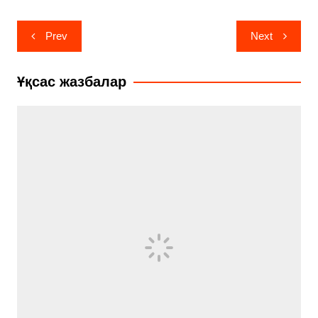
Навигация
Prev
Next
по
записям
Ұқсас жазбалар