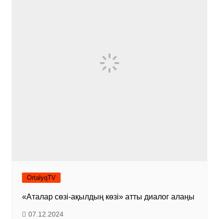
OrtalyqTV
«Аталар сөзі-ақылдың көзі» атты диалог алаңы
07.12.2024