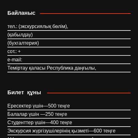
Байланыс
тел.: (экскурсиялық бөлім),
(қабылдау)
(бухгалтерия)
сот.: +
e-mail:
Теміртау қаласы Республика даңғылы,
Билет құны
Ересектер үшін—500 теңге
Балалар үшін —250 теңге
Студенттер үшін—400 теңге
Экскурсия жүргізушілерінің қызметі—600 теңге