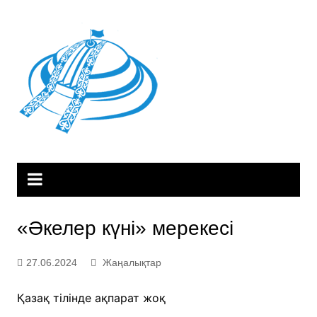
Skip
to
content
«Әкелер күні» мерекесі
27.06.2024
Жаңалықтар
Қазақ тілінде ақпарат жоқ