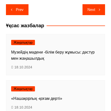
Навигация
Prev
Next
по
записям
Ұқсас жазбалар
Жаңалықтар
Музейдің мәдени -білім беру жұмысы: дәстүр
мен жаңашылдық
18.10.2024
Жаңалықтар
«Нашақорлық -қоғам дерті»
18.10.2024