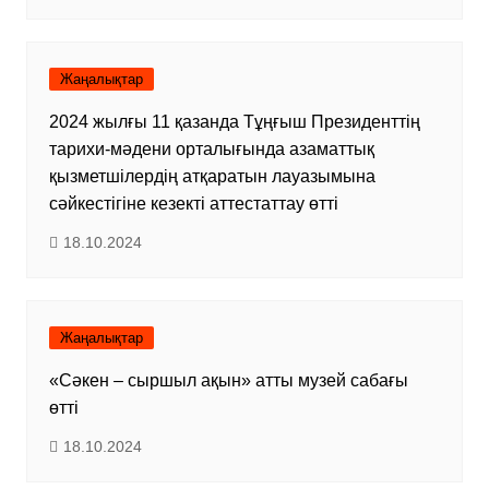
Жаңалықтар
2024 жылғы 11 қазанда Тұңғыш Президенттің
тарихи-мәдени орталығында азаматтық
қызметшілердің атқаратын лауазымына
сәйкестігіне кезекті аттестаттау өтті
18.10.2024
Жаңалықтар
«Сәкен – сыршыл ақын» атты музей сабағы
өтті
18.10.2024