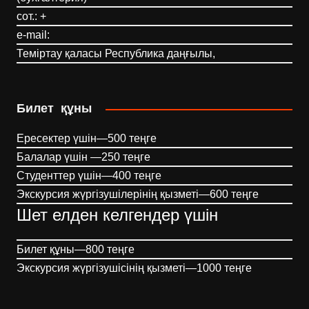
сот.: +
e-mail:
Теміртау қаласы Республика даңғылы,
Билет құны
Ересектер үшін—500 теңге
Балалар үшін —250 теңге
Студенттер үшін—400 теңге
Экскурсия жүргізушілерінің қызметі—600 теңге
Шет елден келгендер үшін
Билет құны—800 теңге
Экскурсия жүргізушісінің қызметі—1000 теңге