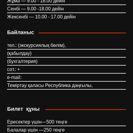
Жұма — 9.00 - 18.00 дейін
Сенбі — 9.00 -18.00 дейін
Жексенбі — 10.00 - 17.00 дейін
Байланыс
тел.: (экскурсиялық бөлім),
(қабылдау)
(бухгалтерия)
сот.: +
e-mail:
Теміртау қаласы Республика даңғылы,
Билет құны
Ересектер үшін—500 теңге
Балалар үшін —250 теңге