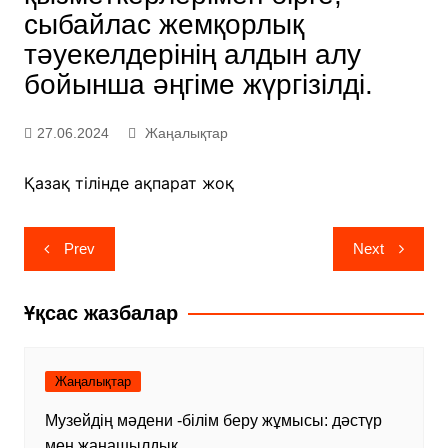
сыбайлас жемқорлық
тәуекелдерінің алдын алу
бойынша әңгіме жүргізілді.
27.06.2024
Жаңалықтар
Қазақ тілінде ақпарат жоқ
Навигация
Prev
Next
по
записям
Ұқсас жазбалар
Жаңалықтар
Музейдің мәдени -білім беру жұмысы: дәстүр
мен жаңашылдық