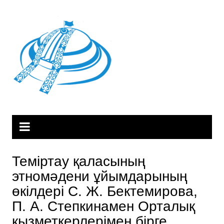
Skip
to
content
Теміртау қаласының
этномәдени ұйымдарының
өкілдері С. Ж. Бектемирова,
П. А. Степкинамен Орталық
қызметкерлерімен бірге,