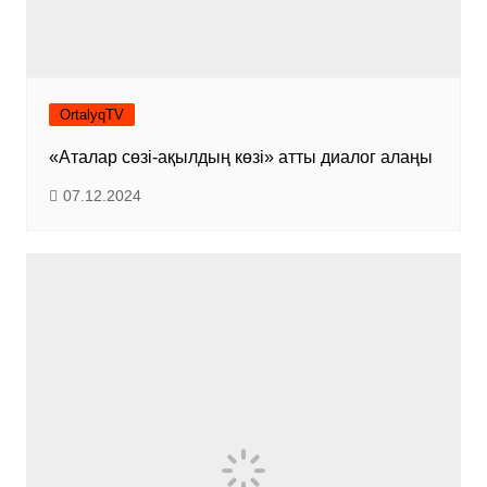
OrtalyqTV
«Аталар сөзі-ақылдың көзі» атты диалог алаңы
07.12.2024