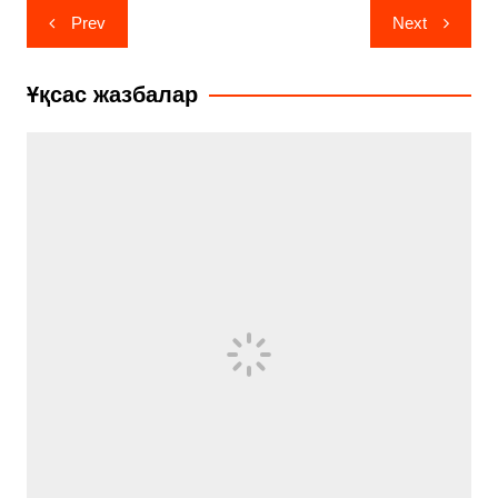
Навигация
Prev
Next
по
записям
Ұқсас жазбалар