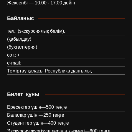
Жексенбі — 10.00 - 17.00 дейін
Байланыс
тел.: (экскурсиялық бөлім),
(қабылдау)
(бухгалтерия)
сот.: +
e-mail:
Теміртау қаласы Республика даңғылы,
Билет құны
Ересектер үшін—500 теңге
Балалар үшін —250 теңге
Студенттер үшін—400 теңге
Экскурсия жүргізушілерінің қызметі—600 теңге