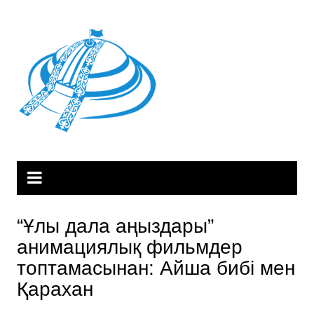
Skip
to
content
“Ұлы дала аңыздары”
анимациялық фильмдер
топтамасынан: Айша бибі мен
Қарахан