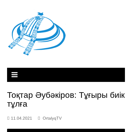
Skip
to
content
Тоқтар Әубәкіров: Тұғыры биік
тұлға
11.04.2021
OrtalyqTV