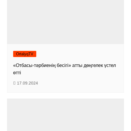
OrtalyqTV
«Отбасы-тәрбиенің бесігі» атты дөңгелек үстел
өтті
17.09.2024