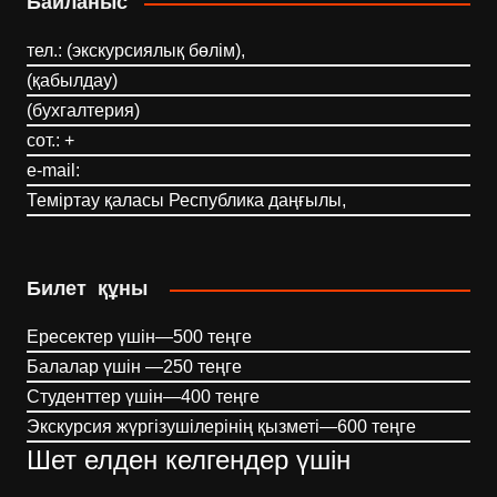
Байланыс
тел.: (экскурсиялық бөлім),
(қабылдау)
(бухгалтерия)
сот.: +
e-mail:
Теміртау қаласы Республика даңғылы,
Билет құны
Ересектер үшін—500 теңге
Балалар үшін —250 теңге
Студенттер үшін—400 теңге
Экскурсия жүргізушілерінің қызметі—600 теңге
Шет елден келгендер үшін