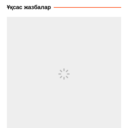
записям
Ұқсас жазбалар