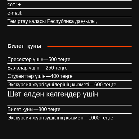
сот.: +
e-mail:
Теміртау қаласы Республика даңғылы,
Билет құны
Ересектер үшін—500 теңге
Балалар үшін —250 теңге
Студенттер үшін—400 теңге
Экскурсия жүргізушілерінің қызметі—600 теңге
Шет елден келгендер үшін
Билет құны—800 теңге
Экскурсия жүргізушісінің қызметі—1000 теңге