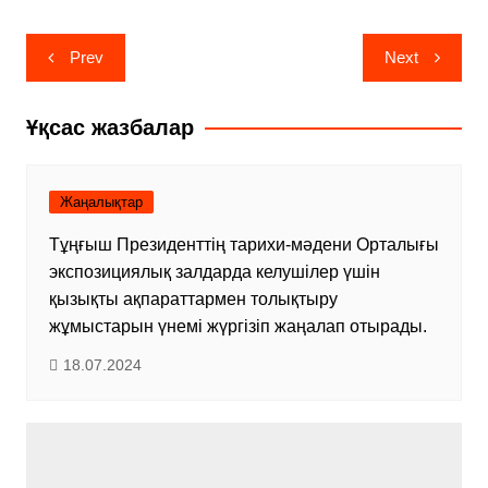
Навигация
Prev
Next
по
записям
Ұқсас жазбалар
Жаңалықтар
Тұңғыш Президенттің тарихи-мәдени Орталығы
экспозициялық залдарда келушілер үшін
қызықты ақпараттармен толықтыру
жұмыстарын үнемі жүргізіп жаңалап отырады.
18.07.2024