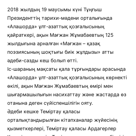
2018 жылдың 19 маусымы күні Тұңғыш
Президенттің тарихи-мәдени орталығында
«Алашорда» ұлт-азаттық қозғалысының
қайраткері, ақын Мағжан Жұмабаевтың 125
жылдығына арналған «Мағжан – қазақ
поэзиясының шоқтығы биік жұлдызы» атты
әдеби-сазды кеш болып өтті.
Іс-шараның мақсаты қала тұрғындары арасында
«Алашорда» ұлт-азаттық қозғалысының көрнекті
өкілі, ақын Мағжан Жұмабаевтың өмірі мен
шығармашылығын насихаттау және жастарда өз
отанына деген сүйіспеншілігін ояту.
Әдеби кешке Теміртау қаласы
орталықтандырылған кітапханалар жүйесінің
қызметкерлері, Теміртау қаласы Ардагерлер