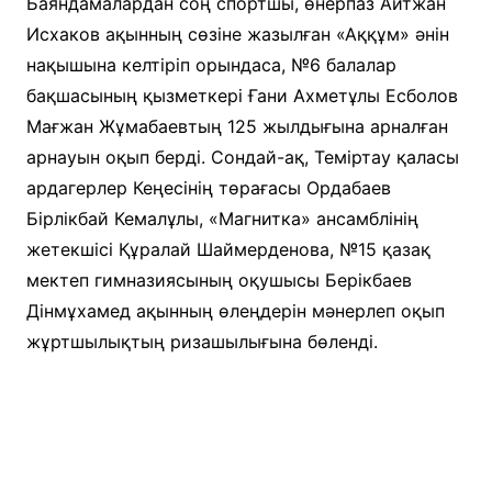
Баяндамалардан соң спортшы, өнерпаз Айтжан
Исхаков ақынның сөзіне жазылған «Аққұм» әнін
нақышына келтіріп орындаса, №6 балалар
бақшасының қызметкері Ғани Ахметұлы Есболов
Мағжан Жұмабаевтың 125 жылдығына арналған
арнауын оқып берді. Сондай-ақ, Теміртау қаласы
ардагерлер Кеңесінің төрағасы Ордабаев
Бірлікбай Кемалұлы, «Магнитка» ансамблінің
жетекшісі Құралай Шаймерденова, №15 қазақ
мектеп гимназиясының оқушысы Берікбаев
Дінмұхамед ақынның өлеңдерін мәнерлеп оқып
жұртшылықтың ризашылығына бөленді.