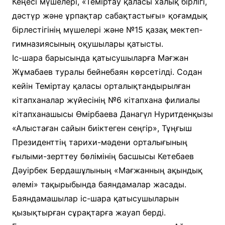
Кеңесі мүшелері, «Теміртау қаласы халық бірлігі,
дәстүр және ұрпақтар сабақтастығы» қоғамдық
бірлестігінің мүшелері және №15 қазақ мектеп-
гимназиясының оқушылары қатысты.
Іс-шара барысында қатысушыларға Мағжан
Жұмабаев туралы бейнебаян көрсетілді. Содан
кейін Теміртау қаласы орталықтандырылған
кітапханалар жүйесінің №6 кітапхана филиалы
кітапханашысы Өмірбаева Данагүл Нуритденқызы
«Алыстаған сайын биіктеген сеңгір», Тұңғыш
Президенттің тарихи-мәдени орталығының
ғылыми-зерттеу бөлімінің басшысы Кетебаев
Дәуірбек Бердашұлының «Мағжанның ақындық
әлемі» тақырыбында баяндамалар жасады.
Баяндамашылар іс-шара қатысушыларын
қызықтырған сұрақтарға жауап берді.