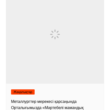
Жаңалықтар
Металлургтер мерекесі қарсаңында
Орталығымызда «Мәртебелі мамандық