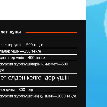
илет құны
есектер үшін—500 теңге
лалар үшін —250 теңге
уденттер үшін—400 теңге
скурсия жүргізушілерінің қызметі—600
ңге
ет елден келгендер үшін
лет құны—800 теңге
скурсия жүргізушісінің қызметі—1000 теңге