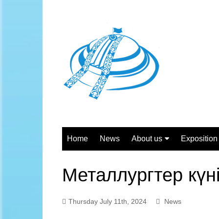
Skip
to
content
Home
News
About us
Exposition 
General information
Independe
Металлургтер күні
Structure
The son of 
Activities of the Center
Personali
Thursday July 11th, 2024
News
Working hours
Steel profi