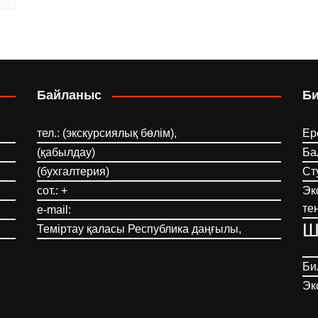
Байланыс
Б
тел.: (экскурсиялық бөлім),
Ер
(қабылдау)
Ба
(бухгалтерия)
Ст
сот.: +
Эк
те
e-mail:
Ш
Теміртау қаласы Республика даңғылы,
Би
Эк