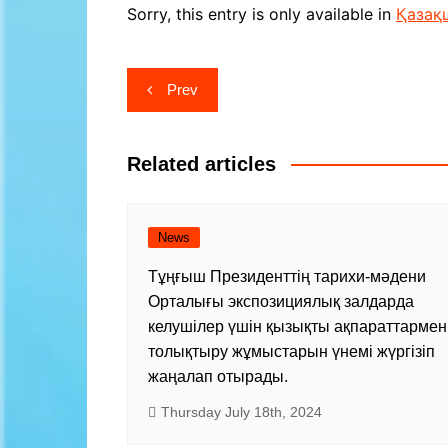
Contacts
In the flow 
Sorry, this entry is only available in
Қазақ
Kazakhsta
The exhibit
Post
Prev
men Guru
navigation
Sports Hal
Scheme
Related articles
News
Тұңғыш Президенттің тарихи-мәдени
Орталығы экспозициялық залдарда
келушілер үшін қызықты ақпараттармен
толықтыру жұмыстарын үнемі жүргізіп
жаңалап отырады.
Thursday July 18th, 2024