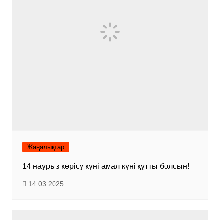
Жаңалықтар
14 наурыз көрісу күні амал күні құтты болсын!
14.03.2025