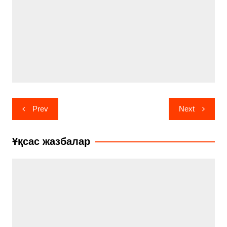
Навигация
Prev
Next
по
записям
Ұқсас жазбалар