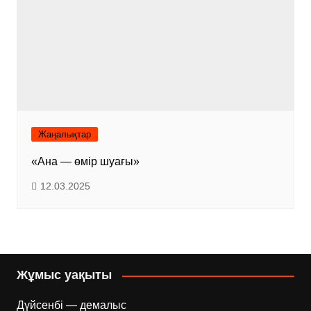
Жаңалықтар
«Ана — өмір шуағы»
12.03.2025
Жұмыс уақыты
Дүйсенбі — демалыс