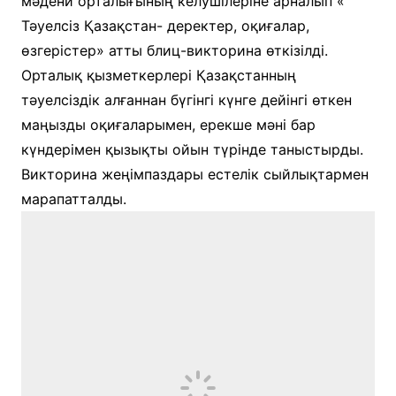
мәдени орталығының келушілеріне арналып «
Тәуелсіз Қазақстан- деректер, оқиғалар,
өзгерістер» атты блиц-викторина өткізілді.
Орталық қызметкерлері Қазақстанның
тәуелсіздік алғаннан бүгінгі күнге дейінгі өткен
маңызды оқиғаларымен, ерекше мәні бар
күндерімен қызықты ойын түрінде таныстырды.
Викторина жеңімпаздары естелік сыйлықтармен
марапатталды.