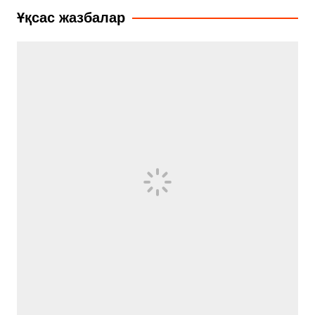
записям
Ұқсас жазбалар