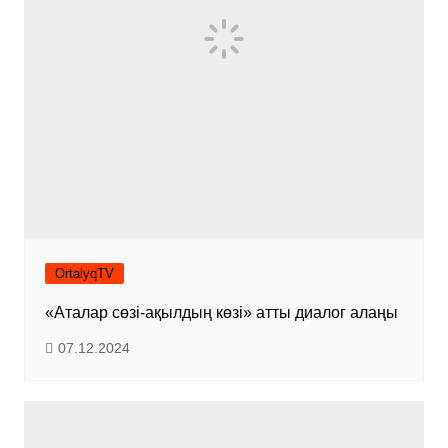
OrtalyqTV
«Аталар сөзі-ақылдың көзі» атты диалог алаңы
07.12.2024