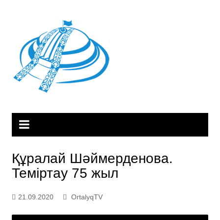
Skip
to
content
Құралай Шәймерденова.
Теміртау 75 жыл
21.09.2020
OrtalyqTV