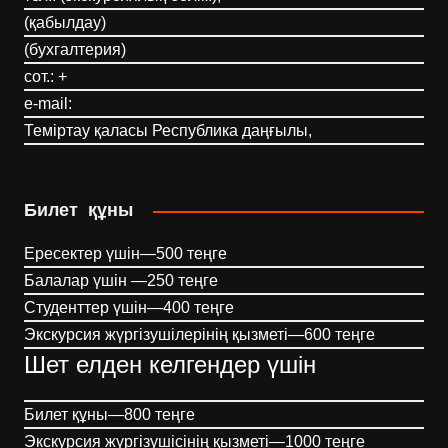
(қабылдау)
(бухгалтерия)
сот.: +
e-mail:
Теміртау қаласы Республика даңғылы,
Билет құны
Ересектер үшін—500 теңге
Балалар үшін —250 теңге
Студенттер үшін—400 теңге
Экскурсия жүргізушілерінің қызметі—600 теңге
Шет елден келгендер үшін
Билет құны—800 теңге
Экскурсия жүргізушісінің қызметі—1000 теңге