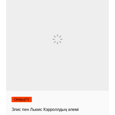
OrtalyqTV
Элис пен Льюис Кэрроллдың әлемі