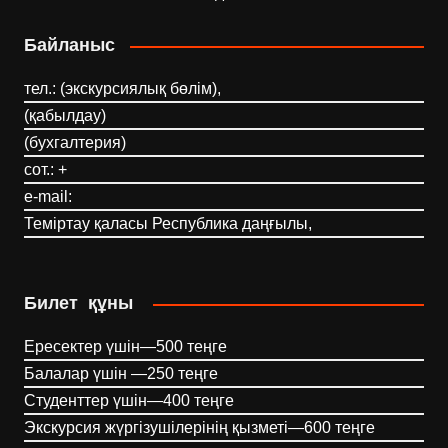
Байланыс
тел.: (экскурсиялық бөлім),
(қабылдау)
(бухгалтерия)
сот.: +
e-mail:
Теміртау қаласы Республика даңғылы,
Билет құны
Ересектер үшін—500 теңге
Балалар үшін —250 теңге
Студенттер үшін—400 теңге
Экскурсия жүргізушілерінің қызметі—600 теңге