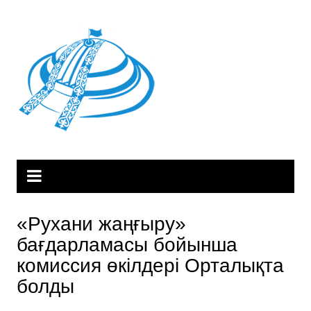
Skip
to
content
«Рухани жаңғыру»
бағдарламасы бойынша
комиссия өкілдері Орталықта
болды