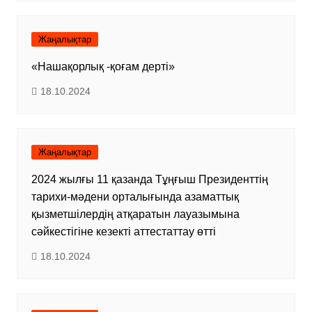
Жаңалықтар
«Нашақорлық -қоғам дерті»
18.10.2024
Жаңалықтар
2024 жылғы 11 қазанда Тұңғыш Президенттің
тарихи-мәдени орталығында азаматтық
қызметшілердің атқаратын лауазымына
сәйкестігіне кезекті аттестаттау өтті
18.10.2024