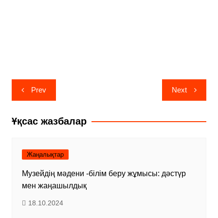
Навигация
Prev
Next
по
записям
Ұқсас жазбалар
Жаңалықтар
Музейдің мәдени -білім беру жұмысы: дәстүр
мен жаңашылдық
18.10.2024