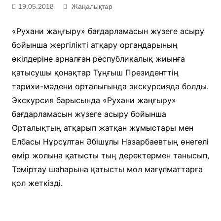
19.05.2018
Жаңалықтар
«Рухани жаңғыру» бағдарламасын жүзеге асыру
бойынша жергілікті атқару органдарының
өкілдеріне арналған республикалық жиынға
қатысушы қонақтар Тұңғыш Президенттің
тарихи-мәдени орталығында экскурсияда болды.
Экскурсия барысында «Рухани жаңғыру»
бағдарламасын жүзеге асыру бойынша
Орталықтың атқарып жатқан жұмыстары мен
Елбасы Нұрсұлтан Әбішұлы Назарбаевтың өнегелі
өмір жолына қатысты тың деректермен танысып,
Теміртау шаһарына қатысты мол мағұлматтарға
қол жеткізді.