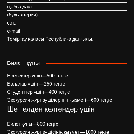
(қабылдау)
(бухгалтерия)
сот.: +
e-mail:
Теміртау қаласы Республика даңғылы,
Билет құны
Ересектер үшін—500 теңге
Балалар үшін —250 теңге
Студенттер үшін—400 теңге
Экскурсия жүргізушілерінің қызметі—600 теңге
Шет елден келгендер үшін
Билет құны—800 теңге
Экскурсия жүргізушісінің қызметі—1000 теңге