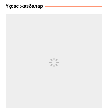
записям
Ұқсас жазбалар