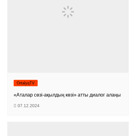
OrtalyqTV
«Аталар сөзі-ақылдың көзі» атты диалог алаңы
07.12.2024