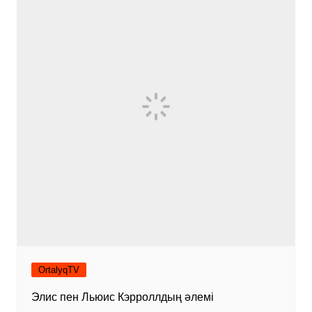
OrtalyqTV
Элис пен Льюис Кэрроллдың әлемі