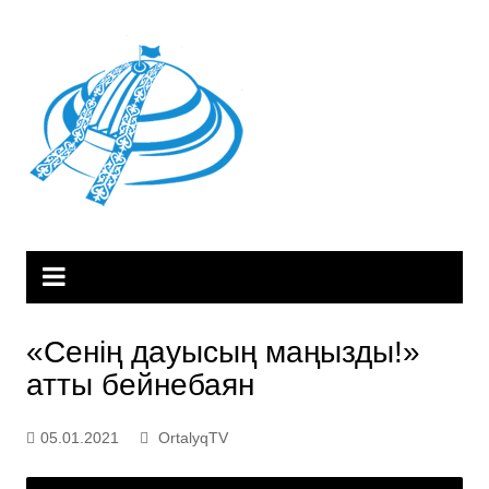
Skip
to
content
«Сенің дауысың маңызды!»
атты бейнебаян
05.01.2021
OrtalyqTV