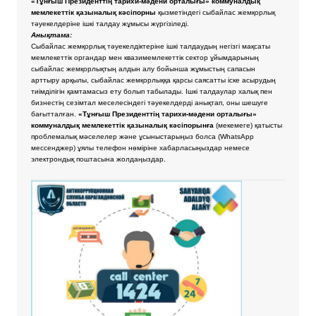
«Тұнғыш Президенттің тарихи-мәдени орталығы» коммуналдық
мемлекеттік қазыналық кәсіпорны
қызметіндегі сыбайлас жемқорлық
тәуекелдеріне ішкі талдау жұмысы жүргізіледі.
Анықтама:
Сыбайлас жемқорлық тәуекелдіктеріне ішкі талдаудың негізгі мақсаты
мемлекеттік органдар мен квазимемлекеттік сектор ұйымдарының
сыбайлас жемқорлықтың алдын алу бойынша жұмыстың сапасын
арттыру арқылы, сыбайлас жемқорлыққа қарсы саясатты іске асырудың
тиімділігін қамтамасыз ету болып табылады. Ішкі талдаулар халық пен
бизнестің сезімтал меселесіндегі тәуекелдерді анықтап, оны шешуге
бағытталған.
«Тұнғыш Президенттің тарихи-мәдени орталығы»
коммуналдық мемлекеттік қазыналық кәсіпорынға
(мекемеге) қатысты
проблемалық мәселелер және ұсыныстарыңыз болса
(WhatsApp
мессенджер) ұялы телефон нөміріне хабарласыңыздар немесе
электрондық поштасына жолдаңыздар.