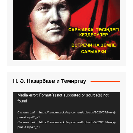
Н. Ә. Назарбаев и Темиртау
Media error: Format(s) not supported or source(s) not
Видеоплеер
found
Скачать файл: https://temcenter.kz/wp-content/uploads/2020/07/Novyj-
proekt.mp4?_=1
Скачать файл: https://temcenter.kz/wp-content/uploads/2020/07/Novyj-
proekt.mp4?_=1