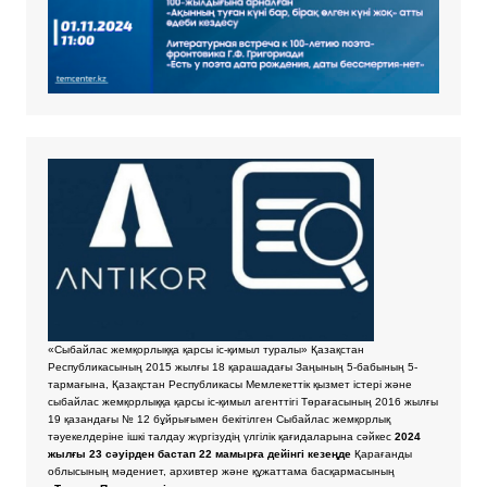
«Сыбайлас жемқорлыққа қарсы іс-қимыл туралы» Қазақстан
Республикасының 2015 жылғы 18 қарашадағы Заңының 5-бабының 5-
тармағына, Қазақстан Республикасы Мемлекеттік қызмет істері және
сыбайлас жемқорлыққа қарсы іс-қимыл агенттігі Төрағасының 2016 жылғы
19 қазандағы № 12 бұйрығымен бекітілген Сыбайлас жемқорлық
тәуекелдеріне ішкі талдау жүргізудің үлгілік қағидаларына сәйкес
2024
жылғы 23 сәуірден бастап 22 мамырға дейінгі кезеңде
Қарағанды
облысының мәдениет, архивтер және құжаттама басқармасының