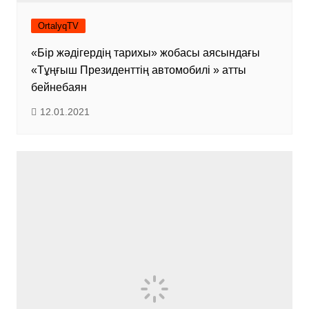
OrtalyqTV
«Бір жәдігердің тарихы» жобасы аясындағы
«Тұңғыш Президенттің автомобилі » атты
бейнебаян
12.01.2021