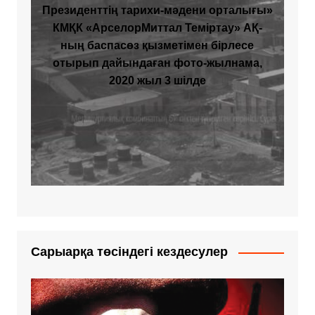
Президенттің тарихи-мәдени орталығы»
КМҚК «АрселорМиттал Теміртау» АҚ-
ның баспасөз қызметімен бірлесе
отырып дайындаған фото-жылнама,
2020 жыл 3 шілде
Сарыарқа төсіндегі кездесулер