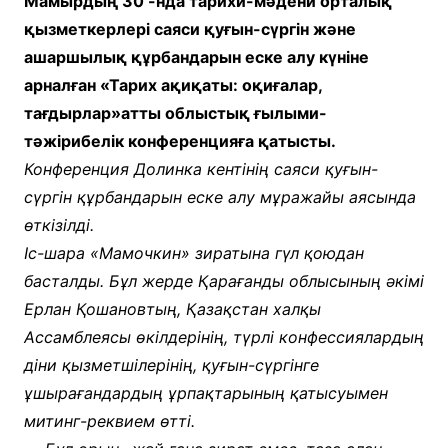
Мамырдың 30 -нда тарихи-мәдени орталық
қызметкерлері саяси қуғын-сүргін және
ашаршылық құрбандарын еске алу күніне
арналған «Тарих ақиқаты: оқиғалар,
тағдырлар»атты облыстық ғылыми-
тәжірибелік конференцияға қатысты.
Конференция Долинка кентінің саяси қуғын-
сүргін құрбандарын еске алу мұражайы аясында
өткізілді.
Іс-шара «Мамочкин» зиратына гүл қоюдан
басталды. Бұл жерде Қарағанды облысының әкімі
Ерлан Қошановтың, Қазақстан халқы
Ассамблеясы өкілдерінің, түрлі конфессиялардың
діни қызметшілерінің, қуғын-сүргінге
ұшырағандардың ұрпақтарының қатысуымен
митинг-реквием өтті.