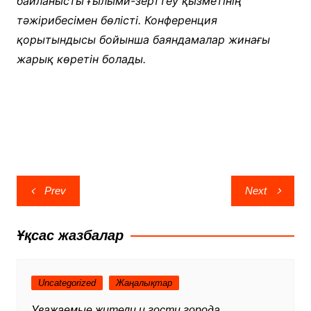
байланысты ғылыми-зерттеу қызметінің
тәжірибесімен бөлісті. Конференция
қорытындысы бойынша баяндамалар жинағы
жарық көретін болады.
Навигация
Prev
Next
по
записям
Ұқсас жазбалар
Uncategorized
Жаңалықтар
Уважаемые жители и гости города