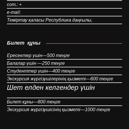
сот.: +
e-mail:
Теміртау қаласы Республика даңғылы,
Билет құны
Ересектер үшін—500 теңге
Балалар үшін —250 теңге
Студенттер үшін—400 теңге
Экскурсия жүргізушілерінің қызметі—600 теңге
Шет елден келгендер үшін
Билет құны—800 теңге
Экскурсия жүргізушісінің қызметі—1000 теңге