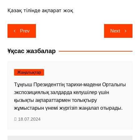
Қазақ тілінде ақпарат жоқ
Навигация
Prev
Next
по
записям
Ұқсас жазбалар
Жаңалықтар
Тұңғыш Президенттің тарихи-мәдени Орталығы
экспозициялық залдарда келушілер үшін
қызықты ақпараттармен толықтыру
жұмыстарын үнемі жүргізіп жаңалап отырады.
18.07.2024