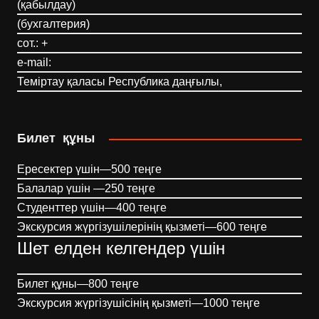
(қабылдау)
(бухгалтерия)
сот.: +
e-mail:
Теміртау қаласы Республика даңғылы,
Билет құны
Ересектер үшін—500 теңге
Балалар үшін —250 теңге
Студенттер үшін—400 теңге
Экскурсия жүргізушілерінің қызметі—600 теңге
Шет елден келгендер үшін
Билет құны—800 теңге
Экскурсия жүргізушісінің қызметі—1000 теңге