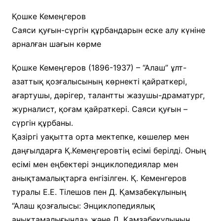
Қошке Кемеңгеров
Саяси қуғын-сүргін құрбандарын еске алу күніне
арналған шағын көрме
Қошке Кемеңгеров (1896-1937) – “Алаш” ұлт-
азаттық қозғалысының көрнекті қайраткері,
ағартушы, дәрігер, талантты жазушы-драматург,
журналист, қоғам қайраткері. Саяси қуғын –
сүргін құрбаны.
Қазіргі уақытта орта мектепке, көшелер мен
даңғылдарға Қ.Кемеңгеровтің есімі берілді. Оның
есімі мен еңбектері энциклопедиялар мен
анықтамалықтарға енгізілген. Қ. Кеменгеров
туралы Е.Е. Тілешов пен Д. Қамзабекұлының
“Алаш қозғалысы: Энциклопедиялық
анықтамалығында» және Д. Қамзабекұлының