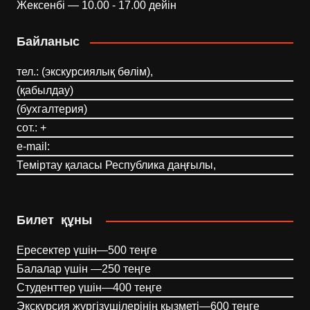
Жексенбі — 10.00 - 17.00 дейін
Байланыс
тел.: (экскурсиялық бөлім),
(қабылдау)
(бухгалтерия)
сот.: +
e-mail:
Теміртау қаласы Республика даңғылы,
Билет құны
Ересектер үшін—500 теңге
Балалар үшін —250 теңге
Студенттер үшін—400 теңге
Экскурсия жүргізушілерінің қызметі—600 теңге