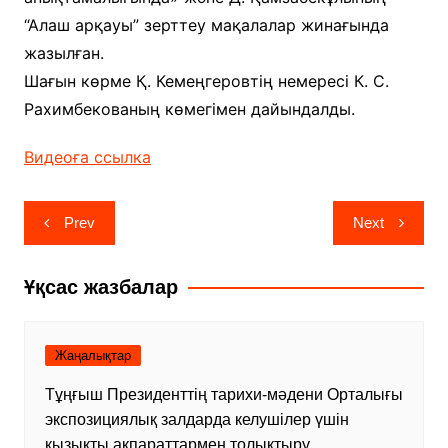
“Алаш арқауы” зерттеу мақалалар жинағында
жазылған.
Шағын көрме Қ. Кемеңгеровтің немересі К. С.
Рахимбекованың көмегімен дайындалды.
Видеоға ссылка
Навигация
Prev
Next
по
записям
Ұқсас жазбалар
Жаңалықтар
Тұңғыш Президенттің тарихи-мәдени Орталығы
экспозициялық залдарда келушілер үшін
қызықты ақпараттармен толықтыру