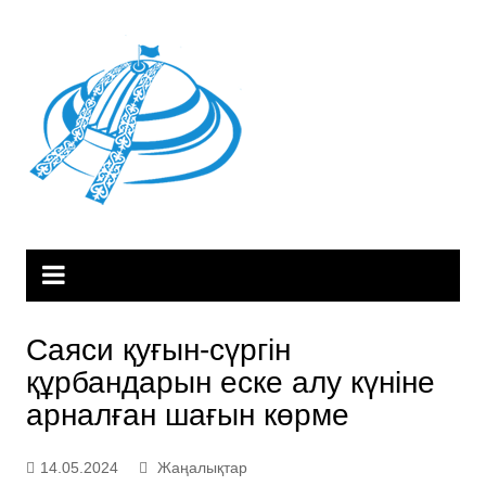
Skip
to
content
Саяси қуғын-сүргін
құрбандарын еске алу күніне
арналған шағын көрме
14.05.2024
Жаңалықтар