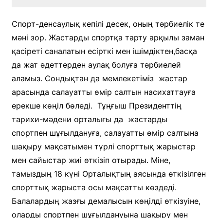
Спорт-денсаулық кепілі десек, оның тәрбиелік те
мәні зор. Жастарды спортқа тарту арқылы заман
қасіреті саналатын есірткі мен ішімдіктен,басқа
да жат әдеттерден аулақ болуға тәрбиелей
аламыз. Сондықтан да мемлекетіміз жастар
арасында салауатты өмір салтын насихаттауға
ерекше көңіл бөледі. Тұңғыш Президенттің
тарихи-мәдени орталығы да жастарды
спортпен шұғылдануға, салауатты өмір салтына
шақыру мақсатымен түрлі спорттық жарыстар
мен сайыстар жиі өткізіп отырады. Міне,
тамыздың 18 күні Орталықтың аясында өткізілген
спорттық жарыста осы мақсатты көздеді.
Балалардың жазғы демалысын көңілді өткізуіне,
оларды спортпен шұғылдануына шақыру мен