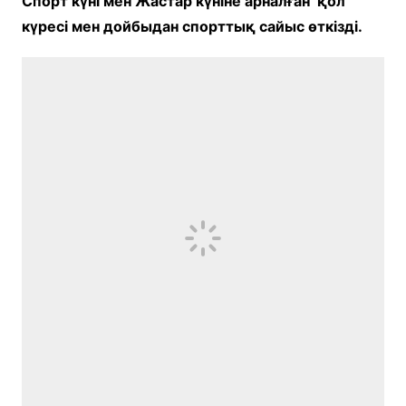
Спорт күні мен Жастар күніне арналған қол
күресі мен дойбыдан спорттық сайыс өткізді.