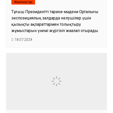
Жаңалықтар
Тұңғыш Президенттің тарихи-мәдени Орталығы
экспозициялық залдарда келушілер үшін
қызықты ақпараттармен толықтыру
жұмыстарын үнемі жүргізіп жаңалап отырады.
18.07.2024