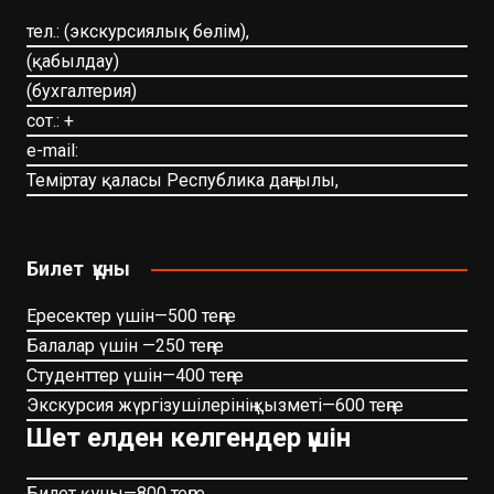
тел.: (экскурсиялық бөлім),
(қабылдау)
(бухгалтерия)
сот.: +
e-mail:
Теміртау қаласы Республика даңғылы,
Билет құны
Ересектер үшін—500 теңге
Балалар үшін —250 теңге
Студенттер үшін—400 теңге
Экскурсия жүргізушілерінің қызметі—600 теңге
Шет елден келгендер үшін
Билет құны—800 теңге