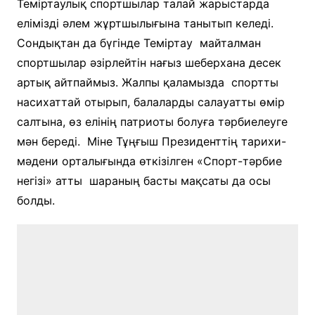
Теміртаулық спортшылар талай жарыстарда
елімізді әлем жұртшылығына танытып келеді.
Сондықтан да бүгінде Теміртау майталман
спортшылар әзірлейтін нағыз шеберхана десек
артық айтпаймыз. Жалпы қаламызда спортты
насихаттай отырып, балаларды салауатты өмір
салтына, өз елінің патриоты болуға тәрбиелеуге
мән береді. Міне Тұңғыш Президенттің тарихи-
мәдени орталығында өткізілген «Спорт-тәрбие
негізі» атты шараның басты мақсаты да осы
болды.