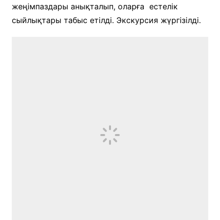
жеңімпаздары анықталып, оларға естелік
сыйлықтары табыс етілді. Экскурсия жүргізілді.