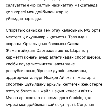
салауатты өмір салтын насихаттау мақсатында
қол күресі мен дойбыдан жарыс
ұйымдастырылды.
Спорттық сайысқа Теміртау қаласының №2 орта
мектептің оқушылары қатысты. Тағлымды
шараны Орталықтың басшысы Саида
Жамантайқызы Саргизова ашты. Шараның
құрметті қонағы ауыр атлетикадан спорт шебері,
кәсіби пауэрлифтингтен әлем және
республиканың бірнеше дүркін чемпионы,
ардагер-металлург Исақов Айтжан жастарға
спортпен шұғылдану арқылы көптеген жеңістерге
жетуге болатыны жайлы ақыл-кеңесін айтты.
Мұнан әрі жастар екі командаға бөлініп, қол
күресі мен дойбыдан сайысқа түсті. Соңынан