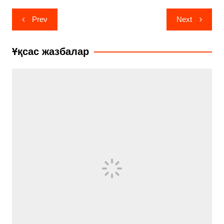
Навигация
Prev
Next
по
записям
Ұқсас жазбалар