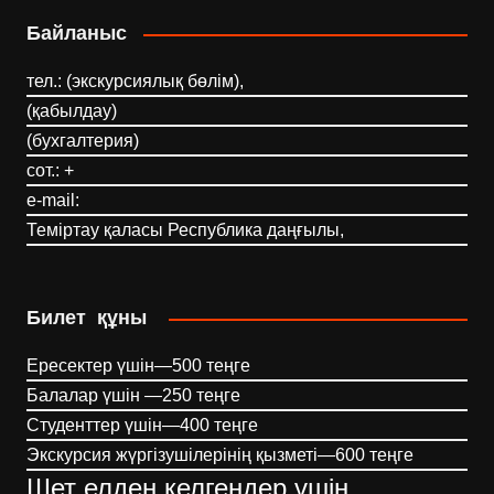
Байланыс
тел.: (экскурсиялық бөлім),
(қабылдау)
(бухгалтерия)
сот.: +
e-mail:
Теміртау қаласы Республика даңғылы,
Билет құны
Ересектер үшін—500 теңге
Балалар үшін —250 теңге
Студенттер үшін—400 теңге
Экскурсия жүргізушілерінің қызметі—600 теңге
Шет елден келгендер үшін