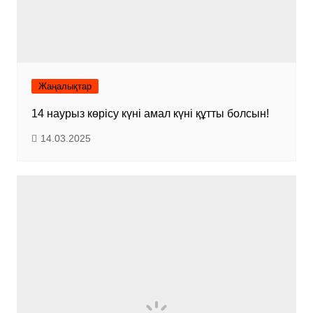
Жаңалықтар
14 наурыз көрісу күні амал күні құтты болсын!
14.03.2025