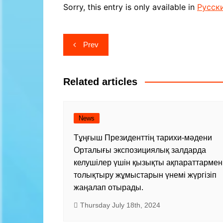
Contacts
In the flow 
Sorry, this entry is only available in
Русск
Kazakhsta
The exhibit
Post
Prev
men Guru
navigation
Sports Hal
Scheme
Related articles
News
Тұңғыш Президенттің тарихи-мәдени
Орталығы экспозициялық залдарда
келушілер үшін қызықты ақпараттармен
толықтыру жұмыстарын үнемі жүргізіп
жаңалап отырады.
Thursday July 18th, 2024