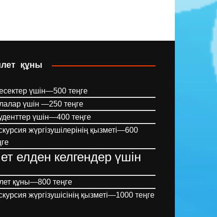
илет құны
есектер үшін—500 теңге
лалар үшін —250 теңге
уденттер үшін—400 теңге
скурсия жүргізушілерінің қызметі—600
ңге
ет елден келгендер үшін
лет құны—800 теңге
скурсия жүргізушісінің қызметі—1000 теңге