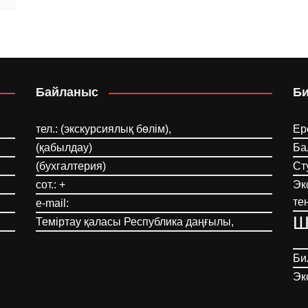
Байланыс
Б
тел.: (экскурсиялық бөлім),
Ер
(қабылдау)
Ба
(бухгалтерия)
Ст
сот.: +
Эк
те
e-mail:
Ш
Теміртау қаласы Республика даңғылы,
Би
Эк