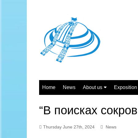
Skip
to
content
Home
News
About us
Exposition 
General information
Independe
“В поисках сокро
Structure
The son of 
Activities of the Center
Personali
Thursday June 27th, 2024
News
Working hours
Steel profi