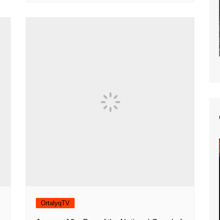
OrtalyqTV