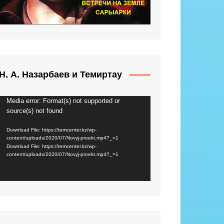
Н. А. Назарбаев и Темиртау
Media error: Format(s) not supported or
Video
source(s) not found
Player
Download File: https://temcenter.kz/wp-
content/uploads/2020/07/Novyj-proekt.mp4?_=1
Download File: https://temcenter.kz/wp-
content/uploads/2020/07/Novyj-proekt.mp4?_=1