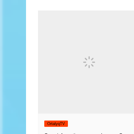
OrtalyqTV