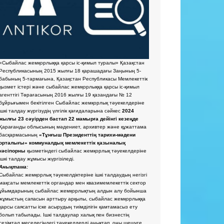
«Сыбайлас жемқорлыққа қарсы іс-қимыл туралы» Қазақстан
Республикасының 2015 жылғы 18 қарашадағы Заңының 5-
бабының 5-тармағына, Қазақстан Республикасы Мемлекеттік
қызмет істері және сыбайлас жемқорлыққа қарсы іс-қимыл
агенттігі Төрағасының 2016 жылғы 19 қазандағы № 12
бұйрығымен бекітілген Сыбайлас жемқорлық тәуекелдеріне
ішкі талдау жүргізудің үлгілік қағидаларына сәйкес
2024
жылғы 23 сәуірден бастап 22 мамырға дейінгі кезеңде
Қарағанды облысының мәдениет, архивтер және құжаттама
басқармасының
«Тұнғыш Президенттің тарихи-мәдени
орталығы» коммуналдық мемлекеттік қазыналық
кәсіпорны
қызметіндегі сыбайлас жемқорлық тәуекелдеріне
ішкі талдау жұмысы жүргізіледі.
Анықтама:
Сыбайлас жемқорлық тәуекелдіктеріне ішкі талдаудың негізгі
мақсаты мемлекеттік органдар мен квазимемлекеттік сектор
ұйымдарының сыбайлас жемқорлықтың алдын алу бойынша
жұмыстың сапасын арттыру арқылы, сыбайлас жемқорлыққа
қарсы саясатты іске асырудың тиімділігін қамтамасыз ету
болып табылады. Ішкі талдаулар халық пен бизнестің
сезімтал меселесіндегі тәуекелдерді анықтап, оны шешуге