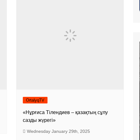
of time
Exhibition Support
n way
ion hall «Daestur
p»
l of Fame
OrtalyqTV
«Нұрғиса Тілендиев – қазақтың сұлу
сазды жүрегі»
Wednesday January 29th, 2025