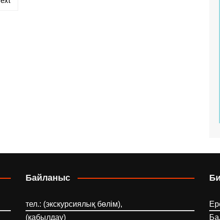
ext
Байланыс
Б
тел.: (экскурсиялық бөлім),
Ер
(қабылдау)
Ба