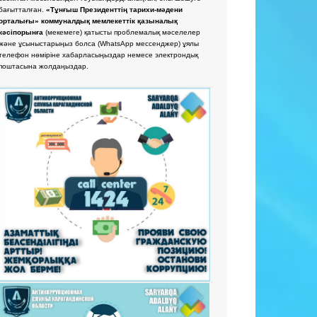
бағытталған.
«Тұнғыш Президенттің тарихи-мәдени
орталығы» коммуналдық мемлекеттік қазыналық
кәсіпорынға
(мекемеге) қатысты проблемалық мәселелер
және ұсыныстарыңыз болса
(WhatsApp мессенджер) ұялы
телефон нөміріне хабарласыңыздар немесе электрондық
поштасына жолдаңыздар.