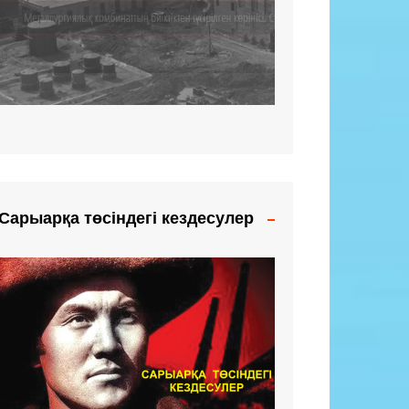
Сарыарқа төсіндегі кездесулер