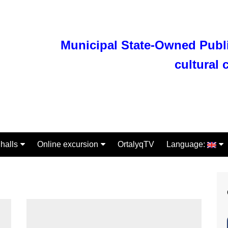
Municipal State-Owned Publi
cultural 
halls
Online excursion
OrtalyqTV
Language:
nt Kazakhstan
Экспонаты
Қазақша
his time
Русский
ty phenomenon
Department of excursion and
English
mass work
le of Kazakhstan
Department of Research and