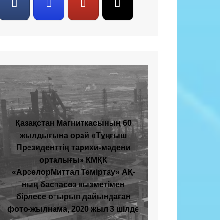
Қазақстан Магниткасының 60
жылдығына орай «Тұңғыш
Президенттің тарихи-мәдени
орталығы» КМҚК
«АрселорМиттал Теміртау» АҚ-
ның баспасөз қызметімен
бірлесе отырып дайындаған
фото-жылнама, 2020 жыл 3 шілде