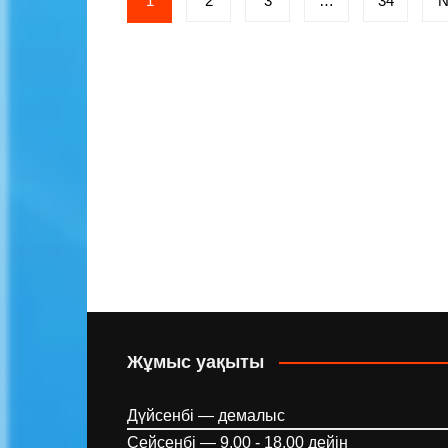
1
2
3
…
34
N
pagination
Жұмыс уақыты
Дүйсенбі — демалыс
Сейсенбі — 9.00 - 18.00 дейін