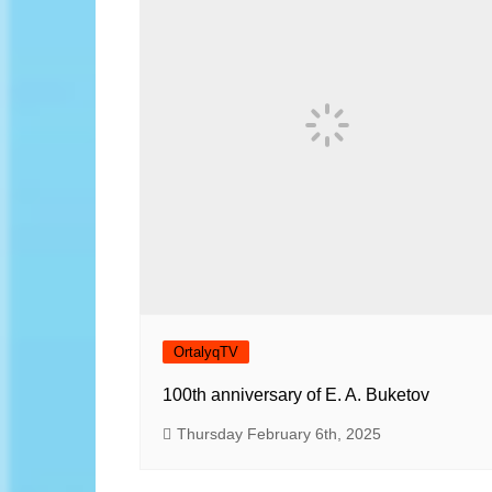
Contacts
In the flow 
Kazakhsta
The exhibit
men Guru
Sports Hal
Scheme
OrtalyqTV
100th anniversary of E. A. Buketov
Thursday February 6th, 2025