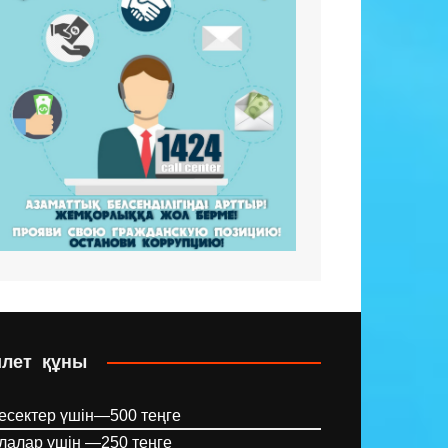
илет құны
есектер үшін—500 теңге
лалар үшін —250 теңге