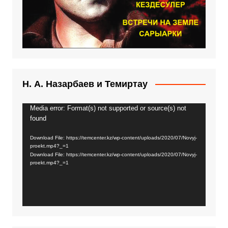
Н. А. Назарбаев и Темиртау
Media error: Format(s) not supported or source(s) not
Video
found
Player
Download File: https://temcenter.kz/wp-content/uploads/2020/07/Novyj-
proekt.mp4?_=1
Download File: https://temcenter.kz/wp-content/uploads/2020/07/Novyj-
proekt.mp4?_=1