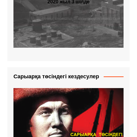
2020 жыл 3 шілде
Сарыарқа төсіндегі кездесулер