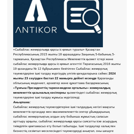
«Сыбайлас жемқорлыққа қарсы іс-қимыл туралы» Қазақстан
Республикасының 2015 жылғы 18 қарашадағы Заңының 5-бабының 5-
тармағына, Қазақстан Республикасы Мемлекеттік қызмет істері және
сыбайлас жемқорлыққа қарсы іс-қимыл агенттігі Төрағасының 2016 жылғы
19 қазандағы № 12 бұйрығымен бекітілген Сыбайлас жемқорлық
тәуекелдеріне ішкі талдау жүргізудің үлгілік қағидаларына сәйкес
2024
жылғы 23 сәуірден бастап 22 мамырға дейінгі кезеңде
Қарағанды
облысының мәдениет, архивтер және құжаттама басқармасының
«Тұнғыш Президенттің тарихи-мәдени орталығы» коммуналдық
мемлекеттік қазыналық кәсіпорны
қызметіндегі сыбайлас жемқорлық
тәуекелдеріне ішкі талдау жұмысы жүргізіледі.
Анықтама:
Сыбайлас жемқорлық тәуекелдіктеріне ішкі талдаудың негізгі мақсаты
мемлекеттік органдар мен квазимемлекеттік сектор ұйымдарының
сыбайлас жемқорлықтың алдын алу бойынша жұмыстың сапасын
арттыру арқылы, сыбайлас жемқорлыққа қарсы саясатты іске асырудың
тиімділігін қамтамасыз ету болып табылады. Ішкі талдаулар халық пен
бизнестің сезімтал меселесіндегі тәуекелдерді анықтап, оны шешуге