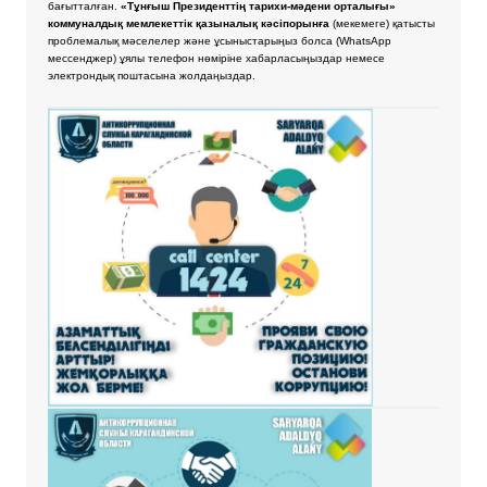
бағытталған.
«Тұнғыш Президенттің тарихи-мәдени орталығы»
коммуналдық мемлекеттік қазыналық кәсіпорынға
(мекемеге) қатысты
проблемалық мәселелер және ұсыныстарыңыз болса
(WhatsApp
мессенджер) ұялы телефон нөміріне хабарласыңыздар немесе
электрондық поштасына жолдаңыздар.