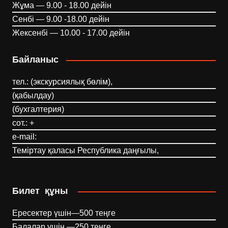
Жұма — 9.00 - 18.00 дейін
Сенбі — 9.00 -18.00 дейін
Жексенбі — 10.00 - 17.00 дейін
Байланыс
тел.: (экскурсиялық бөлім),
(қабылдау)
(бухгалтерия)
сот.: +
e-mail:
Теміртау қаласы Республика даңғылы,
Билет құны
Ересектер үшін—500 теңге
Балалар үшін —250 теңге