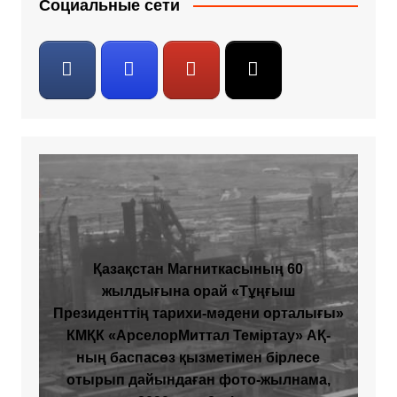
Социальные сети
Қазақстан Магниткасының 60
жылдығына орай «Тұңғыш
Президенттің тарихи-мәдени орталығы»
КМҚК «АрселорМиттал Теміртау» АҚ-
ның баспасөз қызметімен бірлесе
отырып дайындаған фото-жылнама,