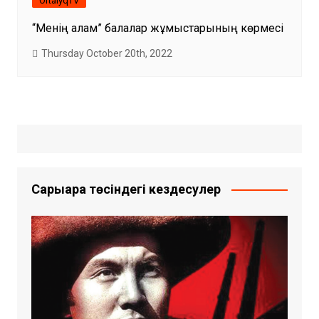
OrtalyqTV
“Менің қалам” балалар жұмыстарының көрмесі
Thursday October 20th, 2022
Сарыарқа төсіндегі кездесулер