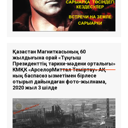
Қазақстан Магниткасының 60
жылдығына орай «Тұңғыш
Президенттің тарихи-мәдени орталығы»
КМҚК «АрселорМиттал Теміртау» АҚ-
ның баспасөз қызметімен бірлесе
отырып дайындаған фото-жылнама,
2020 жыл 3 шілде