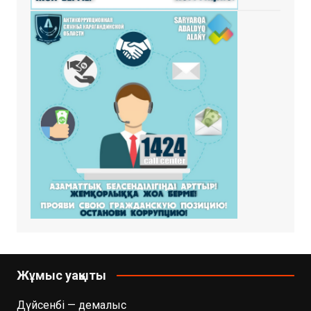
Жұмыс уақыты
Дүйсенбі — демалыс