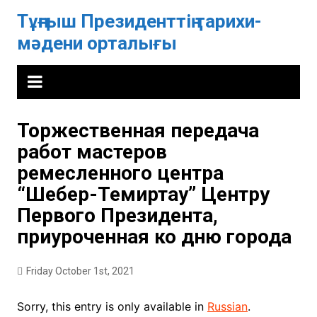
Skip
Тұңғыш Президенттің тарихи-
to
мәдени орталығы
content
Торжественная передача
работ мастеров
ремесленного центра
“Шебер-Темиртау” Центру
Первого Президента,
приуроченная ко дню города
Friday October 1st, 2021
Sorry, this entry is only available in
Russian
.