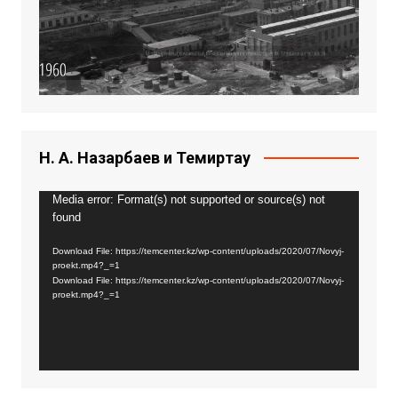
Н. А. Назарбаев и Темиртау
Video
Media error: Format(s) not supported or source(s) not
found
Player
Download File: https://temcenter.kz/wp-content/uploads/2020/07/Novyj-
proekt.mp4?_=1
Download File: https://temcenter.kz/wp-content/uploads/2020/07/Novyj-
proekt.mp4?_=1