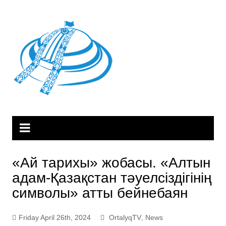
Skip
to
content
«Ай тарихы» жобасы. «Алтын
адам-Қазақстан тәуелсіздігінің
символы» атты бейнебаян
Friday April 26th, 2024
OrtalyqTV
,
News