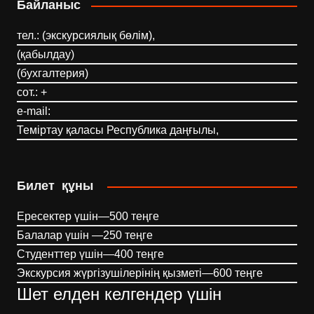
Байланыс
тел.: (экскурсиялық бөлім),
(қабылдау)
(бухгалтерия)
сот.: +
e-mail:
Теміртау қаласы Республика даңғылы,
Билет құны
Ересектер үшін—500 теңге
Балалар үшін —250 теңге
Студенттер үшін—400 теңге
Экскурсия жүргізушілерінің қызметі—600 теңге
Шет елден келгендер үшін