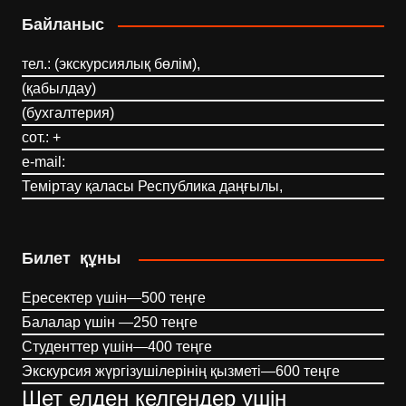
Байланыс
тел.: (экскурсиялық бөлім),
(қабылдау)
(бухгалтерия)
сот.: +
e-mail:
Теміртау қаласы Республика даңғылы,
Билет құны
Ересектер үшін—500 теңге
Балалар үшін —250 теңге
Студенттер үшін—400 теңге
Экскурсия жүргізушілерінің қызметі—600 теңге
Шет елден келгендер үшін