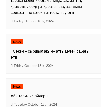
тарихи-мәдени орталығында азаматтық
қызметшілердің атқаратын лауазымына
сәйкестігіне кезекті аттестаттау өтті
Friday October 18th, 2024
News
«Сәкен – сыршыл ақын» атты музей сабағы
өтті
Friday October 18th, 2024
News
«Ай тарихы» айдары
Tuesday October 15th, 2024