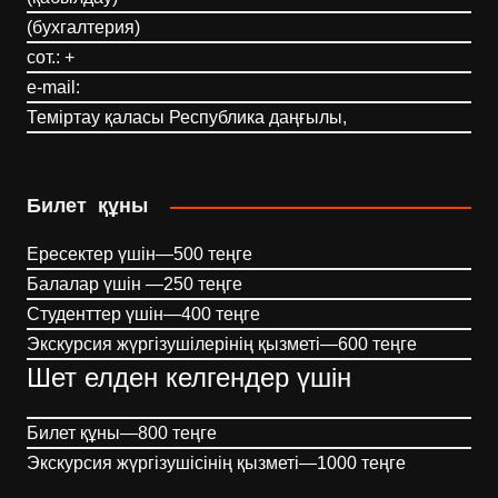
(бухгалтерия)
сот.: +
e-mail:
Теміртау қаласы Республика даңғылы,
Билет құны
Ересектер үшін—500 теңге
Балалар үшін —250 теңге
Студенттер үшін—400 теңге
Экскурсия жүргізушілерінің қызметі—600 теңге
Шет елден келгендер үшін
Билет құны—800 теңге
Экскурсия жүргізушісінің қызметі—1000 теңге