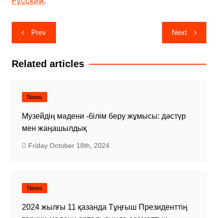
Русский
.
Post
Prev
Next
navigation
Related articles
News
Музейдің мәдени -білім беру жұмысы: дәстүр
мен жаңашылдық
Friday October 18th, 2024
News
2024 жылғы 11 қазанда Тұңғыш Президенттің