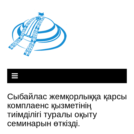
Skip
to
content
Сыбайлас жемқорлыққа қарсы
комплаенс қызметінің
тиімділігі туралы оқыту
семинарын өткізді.