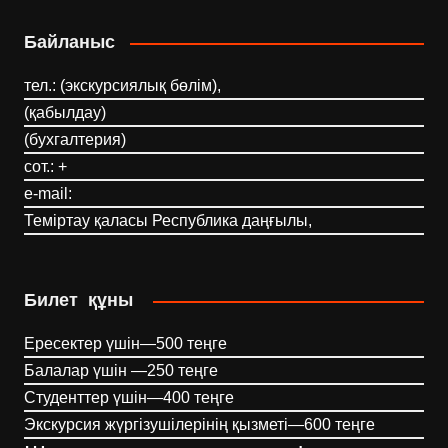
Байланыс
тел.: (экскурсиялық бөлім),
(қабылдау)
(бухгалтерия)
сот.: +
e-mail:
Теміртау қаласы Республика даңғылы,
Билет құны
Ересектер үшін—500 теңге
Балалар үшін —250 теңге
Студенттер үшін—400 теңге
Экскурсия жүргізушілерінің қызметі—600 теңге