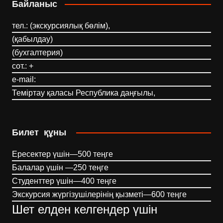
Байланыс
тел.: (экскурсиялық бөлім),
(қабылдау)
(бухгалтерия)
сот.: +
e-mail:
Теміртау қаласы Республика даңғылы,
Билет құны
Ересектер үшін—500 теңге
Балалар үшін —250 теңге
Студенттер үшін—400 теңге
Экскурсия жүргізушілерінің қызметі—600 теңге
Шет елден келгендер үшін