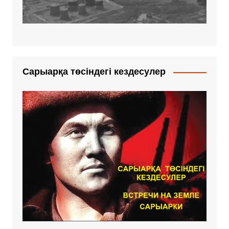
Сарыарқа төсіндегі кездесулер