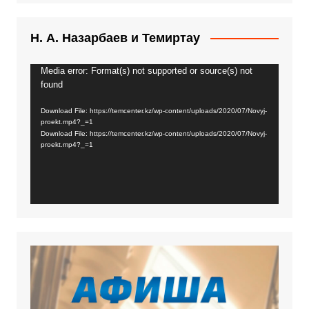
Н. А. Назарбаев и Темиртау
Media error: Format(s) not supported or source(s) not
Video
found
Player
Download File: https://temcenter.kz/wp-content/uploads/2020/07/Novyj-
proekt.mp4?_=1
Download File: https://temcenter.kz/wp-content/uploads/2020/07/Novyj-
proekt.mp4?_=1