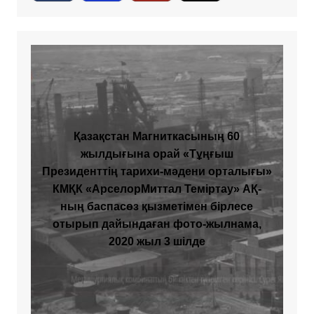
Қазақстан Магниткасының 60
жылдығына орай «Тұңғыш
Президенттің тарихи-мәдени орталығы»
КМҚК «АрселорМиттал Теміртау» АҚ-
ның баспасөз қызметімен бірлесе
отырып дайындаған фото-жылнама,
2020 жыл 3 шілде