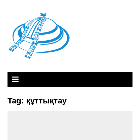
Skip
to
content
Tag:
құттықтау