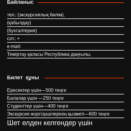
Байланыс
тел.: (экскурсиялық бөлім),
(қабылдау)
(бухгалтерия)
сот.: +
e-mail:
Теміртау қаласы Республика даңғылы,
Билет құны
Ересектер үшін—500 теңге
Балалар үшін —250 теңге
Студенттер үшін—400 теңге
Экскурсия жүргізушілерінің қызметі—600 теңге
Шет елден келгендер үшін