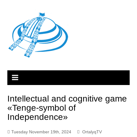
Skip
to
content
Intellectual and cognitive game
«Tenge-symbol of
Independence»
Tuesday November 19th, 2024
OrtalyqTV