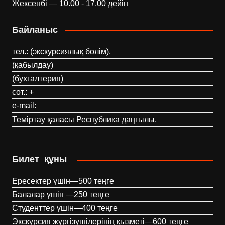
Жексенбі — 10.00 - 17.00 дейін
Байланыс
тел.: (экскурсиялық бөлім),
(қабылдау)
(бухгалтерия)
сот.: +
e-mail:
Теміртау қаласы Республика даңғылы,
Билет құны
Ересектер үшін—500 теңге
Балалар үшін —250 теңге
Студенттер үшін—400 теңге
Экскурсия жүргізушілерінің қызметі—600 теңге