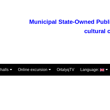
Municipal State-Owned Publi
cultural 
halls
Online excursion
OrtalyqTV
Language:
nt Kazakhstan
Экспонаты
Қазақша
his time
Русский
ty phenomenon
Department of excursion and
English
mass work
le of Kazakhstan
Department of Research and