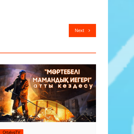
Next
OrtalyqTV