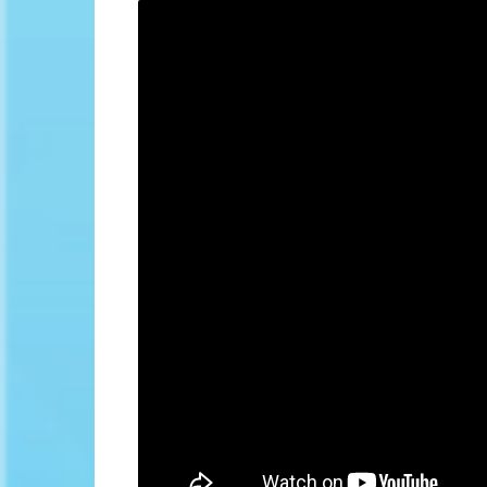
Contacts
In the flow 
Kazakhsta
The exhibit
men Guru
Sports Hal
Scheme