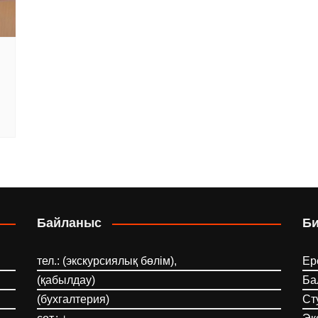
Байланыс
Б
тел.: (экскурсиялық бөлім),
Ер
(қабылдау)
Ба
(бухгалтерия)
Ст