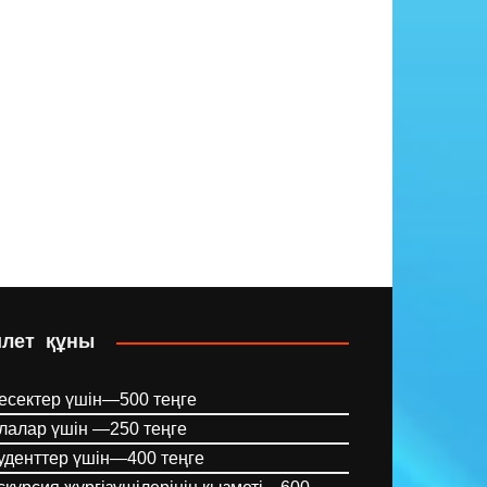
илет құны
есектер үшін—500 теңге
лалар үшін —250 теңге
уденттер үшін—400 теңге