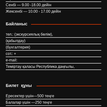
Сенбі — 9.00 -18.00 дейін
Жексенбі — 10.00 - 17.00 дейін
Байланыс
тел.: (экскурсиялық бөлім),
(қабылдау)
(бухгалтерия)
сот.: +
e-mail:
Теміртау қаласы Республика даңғылы,
Билет құны
Ересектер үшін—500 теңге
Балалар үшін —250 теңге