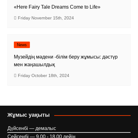
«Here Fairy Tale Dreams Come to Life»
Friday November 15th, 2024
News
Музейдің мәдени -білім беру жұмысы: дәстүр
мен жаңашылдық
Friday October 18th, 2024
Жұмыс уақыты
Дүйсенбі — демалыс
Сейсенбі — 9.00 - 18.00 дейін