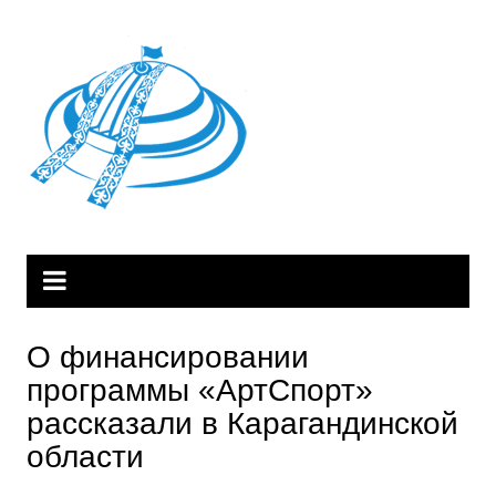
Skip
to
content
О финансировании
программы «АртСпорт»
рассказали в Карагандинской
области